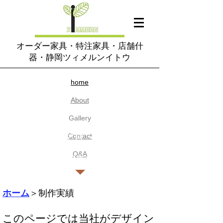
オーダー家具・特注家具・店舗什
器・静岡ツィメルンイトウ
home​
About
​Gallery
​オーダー家具・造作家具
Contact
の製作実績をご紹介
​Q&A
ホーム
＞制作実績
このページでは当社がデザイン