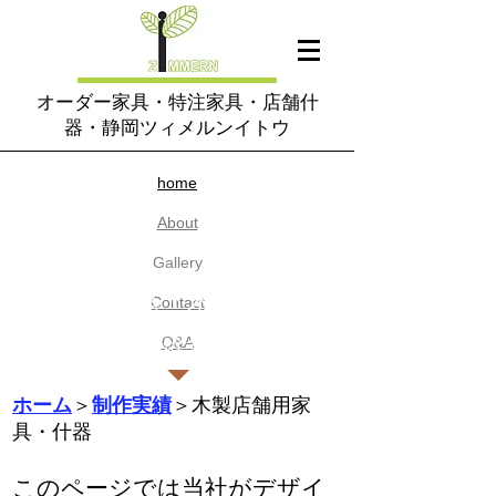
オーダー家具・特注家具・店舗什
器・静岡ツィメルンイトウ
home​
About
​Gallery
店舗什器・木製什器
Contact
の特注製作
​Q&A
ホーム
＞
制作実績
＞木製店舗用家
具・什器
このページでは当社がデザイ