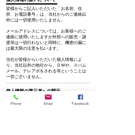
皆様からご記入いただいた「お名前、住
所、お電話番号」は、当社からのご連絡以
外には一切使用いたしません。
メールアドレスについては、お客様へのご
連絡に使用いたしますが外部への販売・譲
渡等は一切行わないと同時に、機密の漏に
は最大限の注意を払います。
当社が皆様からいただいた個人情報によ
り、当社以外の他社から、ＤＭや、スパム
メール、テレアポをされる等ということは
一切ございません。
個人情報の第三者への開示
当該個人情報は提供を同意された場合
Phone
Email
Facebook
及び法律上提供しなければならない場
合以外は、第三者に提供することは一
切いたしません。
個人情報の削除依頼