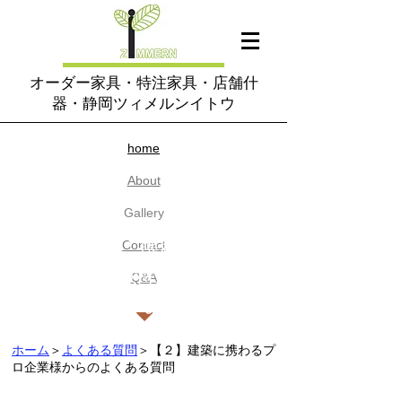
オーダー家具・特注家具・店舗什
器・静岡ツィメルンイトウ
home​
About
​Gallery
【2】建築に携わるプロ企
Contact
業様からの特注家具に関
​Q&A
するよくある質問
ホーム
＞
よくある質問
＞【２】建築に携わるプ
ロ企業様からのよくある質問