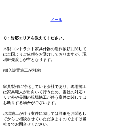
こちらでは、皆様から多く寄せられる質問につ
いて紹介してあります。
下記にないご質問があれば
メール
又はお電話に
てお気軽に当店までお問合せください。
Ｑ：対応エリアを教えてください。
木製コントラクト家具什器の造作依頼に関して
は全国よりご依頼をお受けしておりますが、現
場軒先渡しが主となります。
(搬入設置施工が別途)
家具製作に特化している会社であり、現場施工
は家具職人が出向いて行うため、当社の対応エ
リア外や長期の現場施工が伴う案件に関しては
お断りする場合がございます。
現場施工が伴う案件に関しては詳細をお聞きし
てからご相談させていただきますのでまずは当
社までお問合せください。