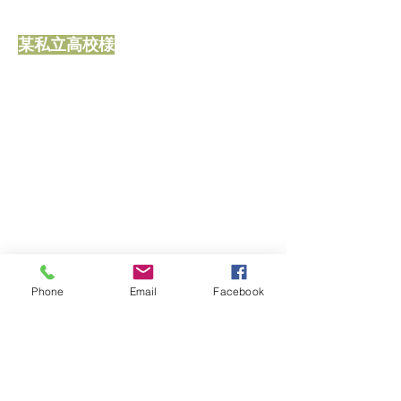
某私立高校様
Phone
Email
Facebook
都内フタバ小学校様