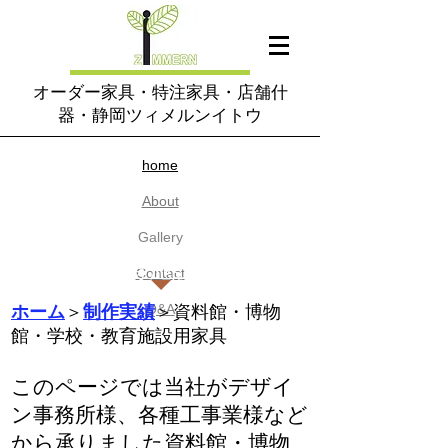
オーダー家具・特注家具・店舗什
器・静岡ツィメルンイトウ
home​
About
​Gallery
学校・保育施設家具製作
Contact
ホーム
＞
制作実績
​Q&A
＞資料館・博物
館・学校・教育施設用家具
このページでは当社がデザイ
ン事務所様、各種工事業様など
から承りました資料館・博物