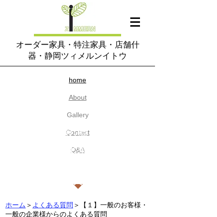
オーダー家具・特注家具・店舗什
器・静岡ツィメルンイトウ
home​
About
​Gallery
【１】一般(個人)のお客
Contact
様・一般の企業様からオー
​Q&A
ダー家具に関してよくあ
る質問
ホーム
＞
よくある質問
＞【１】一般のお客様・
一般の企業様からのよくある質問