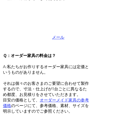
こちらでは、
一般(個人)のお客様・一般の企業
様からオーダー家具に関して
多く寄せられる質
問について紹介してあります。
下記にないご質問があれば
メール
又はお電話に
てお気軽に当店までお問合せください。
Ｑ：オーダー家具の料金は？
A:私たちがお作りするオーダー家具には定価と
いうものがありません。
それは個々のお客さまのご要望に合わせて製作
するので、寸法・仕上げが1台ごとに異なるた
め都度、お見積りをさせていただきます。
目安の価格として、
オーダーメイド家具の参考
価格
のページにて、参考価格、素材、サイズを
明示していますのでご参照ください。