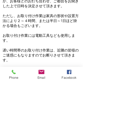
が、お客様とのお打ち合わせ、ご都合をお聞き
した上で日時を決定させて頂きます。
ただし、お取り付け作業は家具の形状や設置方
法により２～４時間、または半日～1日ほど掛
かる場合もございます。
お取り付け作業には電動工具なども使用しま
す。
遅い時間帯のお取り付け作業は、近隣の皆様の
ご迷惑にもなりますのでお断りさせて頂きま
す。
Phone
Email
Facebook
【納品までにかかる製作日数について】
通常、正式のご発注から納品までは約40日前後
かかります。
しかし、家具のデザインや仕様、により製作日
数も異なります。