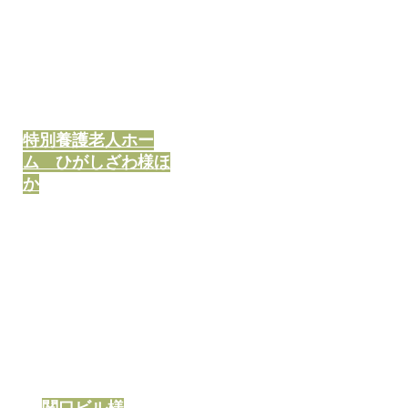
特別養護老人ホー
ム ひがしざわ様ほ
か