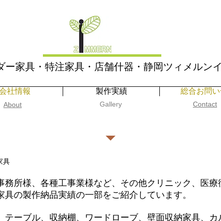
ダー家具・特注家具・店舗什器・静岡ツィメルン
会社情報
製作実績
総合お問い
​Gallery
Contact
About
病院・介護施設向け特注家具製作
家具
事務所様、各種工事業様など、その他クリニック、医療
製作納品実績の一部をご紹介しています。
家具の
、テーブル、収納棚、ワードローブ、壁面収納家具、カ